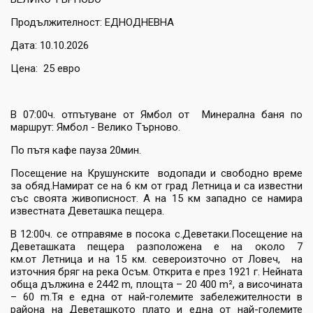
Продължителност: ЕДНОДНЕВНА
Дата: 10.10.2026
Цена: 25 евро
В 07:00ч. отпътуване от Ямбол от Минерална баня по
маршрут: Ямбол - Велико Търново.
По пътя кафе пауза 20мин.
Посещение на Крушунските водопади и свободно време
за обяд.Намират се на 6 км от град Летница и са известни
със своята живописност. А на 15 км западно се намира
известната Деветашка пещера.
В 12:00ч. се отправяме в посока с.Деветаки.Посещение на
Деветашката пещера разположена е на около 7
км.от Летница и на 15 км. североизточно от Ловеч, на
източния бряг на река Осъм. Открита е през 1921 г. Нейната
обща дължина е 2442 m, площта – 20 400 m², а височината
– 60 m.Тя е една от най-големите забележителности в
района на Деветашкото плато и една от най-големите