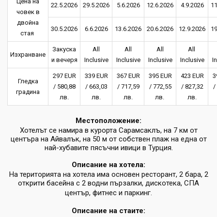
Цена на
22.5.2026
29.5.2026
5.6.2026
12.6.2026
4.9.2026
11
човек в
двойна
30.5.2026
6.6.2026
13.6.2026
20.6.2026
12.9.2026
19
стая
Закуска
All
All
All
All
Изхранване
и вечеря
Inclusive
Inclusive
Inclusive
Inclusive
I
297 EUR
339 EUR
367 EUR
395 EUR
423 EUR
3
Гледка
/ 580,88
/ 663,03
/ 717,59
/ 772,55
/ 827,32
/
градина
лв.
лв.
лв.
лв.
лв.
Местоположение:
Хотелът се намира в курорта Сарамсаклъ, на 7 км от
центъра на Айвалък, на 50 м от собствен плаж на една от
най-хубавите пясъчни ивици в Турция.
Описание на хотела:
На територията на хотела има основен ресторант, 2 бара, 2
открити басейна с 2 водни пързалки, дискотека, СПА
център, фитнес и паркинг.
Описание на стаите: