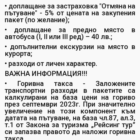
• доплащане за застраховка "Отмяна на
пътуване" - 5% от цената на закупения
пакет (по желание);
• доплащане за предно място в
автобуса (I, II или III ред) – 40 лв.;
• допълнителни екскурзии на място в
курорта;
• разходи от личен характер.
ВАЖНА ИНФОРМАЦИЯ!!!
• Горивна такса - Заложените
транспортни разходи в пакетите са
калкулирани на база цени на гориво
през септември 2023г. При значително
увеличение на този компонент към
датата на пътуване, на база чл.87, ал.3,
т.1 от Закона за туризма „Рейсинг тур”
си запазва правото да наложи горивна
такса.