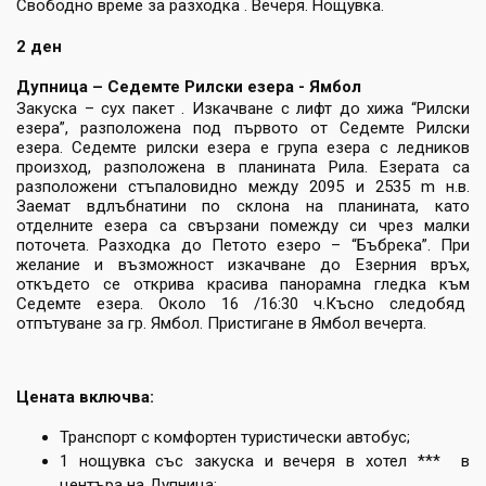
Свободно време за разходка . Вечеря. Нощувка.
2 ден
Дупница – Седемте Рилски езера - Ямбол
Закуска – сух пакет . Изкачване с лифт до хижа “Рилски
езера”, разположена под първото от Седемте Рилски
езера. Седемте рилски езера е група езера с ледников
произход, разположена в планината Рила. Езерата са
разположени стъпаловидно между 2095 и 2535 m н.в.
Заемат вдлъбнатини по склона на планината, като
отделните езера са свързани помежду си чрез малки
поточета. Разходка до Петото езеро – “Бъбрека”. При
желание и възможност изкачване до Езерния връх,
откъдето се открива красива панорамна гледка към
Седемте езера. Около 16 /16:30 ч.Късно следобяд
отпътуване за гр. Ямбол. Пристигане в Ямбол вечерта.
Цената включва:
Транспорт с комфортен туристически автобус;
1 нощувка със закуска и вечеря в хотел *** в
центъра на Дупница;