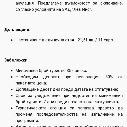
анулация. Предлагаме възможност за сключване,
съгласно условията на ЗАД "Лев Инс".
Доплащане:
Настаняване в единична стая –21,51 лв. / 11 евро
Забележки:
Минимален брой туристи: 35 човека;
Необходим депозит при резервация: 30% от
пакетната цена;
Доплащане десет дни преди датата на отпътуване;
Срок за уведомление при недостиг на минималния
брой туристи: 7 дни преди началото на екскурзията;
Туристическата агенция си запазва правото да
променя последователността на изпълнение на
програмата;
Входните такси за посещаваните обекти са актуални