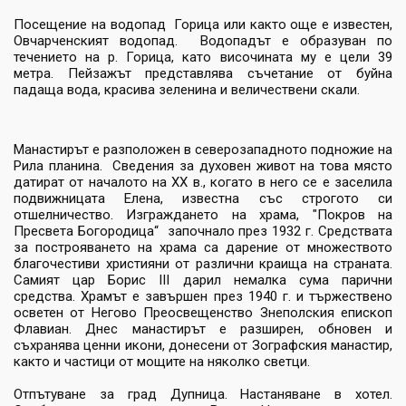
Посещение на водопад Горица или както още е известен,
Овчарченският водопад. Водопадът е образуван по
течението на р. Горица, като височината му е цели 39
метра. Пейзажът представлява съчетание от буйна
падаща вода, красива зеленина и величествени скали.
Манастирът е разположен в северозападното подножие на
Рила планина. Сведения за духовен живот на това място
датират от началото на XX в., когато в него се е заселила
подвижницата Елена, известна със строгото си
отшелничество. Изграждането на храма, "Покров на
Пресвета Богородица“ започнало през 1932 г. Средствата
за построяването на храма са дарение от множеството
благочестиви християни от различни краища на страната.
Самият цар Борис III дарил немалка сума парични
средства. Храмът е завършен през 1940 г. и тържествено
осветен от Негово Преосвещенство Знеполския епископ
Флавиан. Днес манастирът е разширен, обновен и
съхранява ценни икони, донесени от Зографския манастир,
както и частици от мощите на няколко светци.
Отпътуване за град Дупница. Настаняване в хотел.