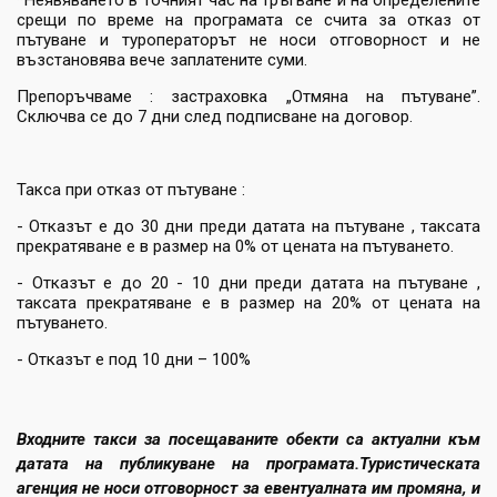
*Неявяването в точният час на тръгване и на определените
срещи по време на програмата се счита за отказ от
пътуване и туроператорът не носи отговорност и не
възстановява вече заплатените суми.
Препоръчваме : застраховка „Отмяна на пътуване”.
Сключва се до 7 дни след подписване на договор.
Такса при отказ от пътуване :
- Отказът е до 30 дни преди датата на пътуване , таксата
прекратяване е в размер на 0% от цената на пътуването.
- Отказът е до 20 - 10 дни преди датата на пътуване ,
таксата прекратяване е в размер на 20% от цената на
пътуването.
- Отказът е под 10 дни – 100%
Входните такси за посещаваните обекти са актуални към
датата на публикуване на програмата.Туристическата
агенция не носи отговорност за евентуалната им промяна, и