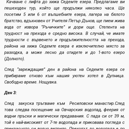
Качване с лифта до хижа Седемте езера. Предлагаме ви
пешеходен тур, който ще продължи няколко часа. Ще
посетим 5 или 6 от вълшебните езера, лагера на бялото
братство, вдъхновен от Учителя Петър Дънов, ще пием жива
вода от извора “Ръчичките” и дори още. Степента на
трудност на прехода е средно висока. В случай, че имате
трудности с вървенето и продължителността на прехода,
района на хижа Седемте езера е изключително място за
разходка, а може лесно да отидете и до 1-вото езеро
(Долното).
След “зареждащия” ден в района на Седемте езера се
прибираме отново към нашия уютен хотел в Дупница.
Свободно време. Нощувка.
Ден 3:
След закуска тръгваме към Ресиловски манастир.След
това следва посещение на Овчарския водопад, феерия от
водни пръски и магически предавания. С пада си от 39 м,
той е най-високият от 7-те водопада и приковава погледа с
прекрасното си водно ветрило. Преходът до водопада е по