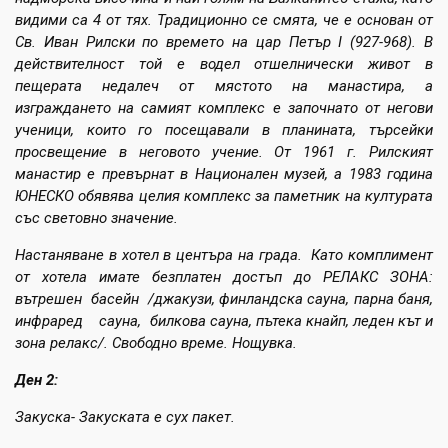
видими са 4 от тях. Традиционно се смята, че е основан от
Св. Иван Рилски по времето на цар Петър I (927-968). В
действителност той е водел отшелнически живот в
пещерата недалеч от мястото на манастира, а
изграждането на самият комплекс е започнато от негови
ученици, които го посещавали в планината, търсейки
просвещение в неговото учение. От 1961 г. Рилският
манастир е превърнат в Национален музей, а 1983 година
ЮНЕСКО обявява целия комплекс за паметник на културата
със световно значение.
Настаняване в хотел в центъра на града.
Като комплимент
от хотела имате безплатен достъп до РЕЛАКС ЗОНА:
вътрешен басейн /джакузи, финландска сауна, парна баня,
инфраред сауна, билкова сауна, пътека кнайп, леден кът и
зона релакс/.
Свободно време. Нощувка.
Ден 2:
Закуска- Закуската е сух пакет.