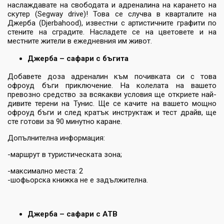
наслаждавате на свободата и адреналина на карането на
скутер (Segway drive)! Това се случва в кварталите на
Джерба (Djerbahood), известни с артистичните графити по
стените на сградите. Насладете се на цветовете и на
местните жители в ежедневния им живот.
Джерба – сафари с бъгита
Добавете доза адреналин към почивката си с това
офроуд бъги приключение. На колелата на вашето
превозно средство за всякакви условия ще откриете най-
дивите терени на Тунис. Ще се качите на вашето мощно
офроуд бъги и след кратък инструктаж и тест драйв, ще
сте готови за 90 минутно каране.
Допълнителна информация:
-маршрут в туристическата зона;
-максимално места: 2
-шофьорска книжка не е задължителна.
Джерба – сафари с АТВ