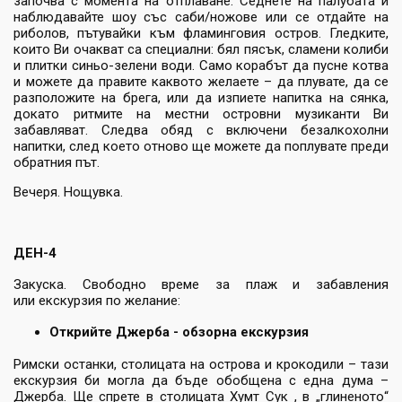
започва с момента на отплаване. Седнете на палубата и
наблюдавайте шоу със саби/ножове или се отдайте на
риболов, пътувайки към фламинговия остров. Гледките,
които Ви очакват са специални: бял пясък, сламени колиби
и плитки синьо-зелени води. Само корабът да пусне котва
и можете да правите каквото желаете – да плувате, да се
разположите на брега, или да изпиете напитка на сянка,
докато ритмите на местни островни музиканти Ви
забавляват. Следва обяд с включени безалкохолни
напитки, след което отново ще можете да поплувате преди
обратния път.
Вечеря. Нощувка.
ДЕН-4
Закуска. Свободно време за плаж и забавления
или екскурзия по желание:
Открийте Джерба - обзорна екскурзия
Римски останки, столицата на острова и крокодили – тази
екскурзия би могла да бъде обобщена с една дума –
Джерба. Ще спрете в столицата Хумт Сук , в „глиненото“