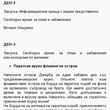
ДЕН-2
Закуска. Информационна среща с вашия представител.
Свободно време за плаж и забавления.
Вечеря. Нощувка.
ДЕН-3
Закуска. Свободно време за плаж и забавления
или екскурзия по желание:
Пиратски круиз фламингов остров
Напуснете остров Джерба за един забавен ден със
средиземноморски круиз. Опънете платна към
фламинговия остров на борда на пиратски кораб на фона
на музикален съпровод на брега. Ще имате достатъчно
време за плуване и шнорхелинг. Като допълнение е
включена и вкусна храна. Накратко, обещава се страхотно
приключение върху вълни!
На борда на на реплика на пиратски кораб, приключението