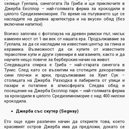
селище Гуелала, синегогата Ла Гриба и ще приключите в
Джерба Експлор – най-голямата ферма за крокодили в
цялото Средиземноморие. По време на пътуването ще се
насладите на древна архитектура и на вкусен обяд (без
включени напитки).
Всичко започва с фотопауза на древен римски път, нисък
каменен мост от 1-ви век от нашата ера. Продължаваме за
Гуелала, за да се насладим на известния център за глина и
керамика. Възможност да си купите от известните
теракотени купи и други сувенири в магазините, както и да
научите нещо повече за берберския начин на живот.
Следващата спирка е Гриба – най-старата синегога в
Тунис. След като се възхитим на стотиците декоративни
сини плочки и арки, продължаваме за Хумт Сук –
столицата на Джерба. Разходка в лабиринта от улици и
пазари и потапяне в атмосферата. Следва обяд и
посещение на Джерба Експлор парк – най-голямата ферма
за крокодили в цялото Средиземноморие с над 400 нилски
крокодила.
Джерба със скутер (Segway)
Ето още един различен начин да откриете това, което
красивият остров Джерба има да предложи, докато се