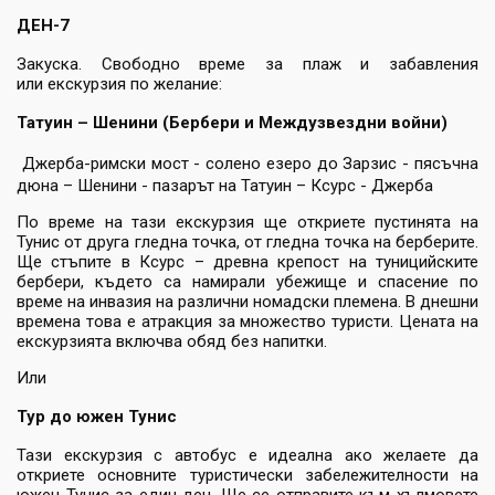
ДЕН-7
Закуска. Свободно време за плаж и забавления
или екскурзия по желание:
Татуин – Шенини (Бербери и Междузвездни войни)
Джерба-римски мост - солено езеро до Зарзис - пясъчна
дюна – Шенини - пазарът на Татуин – Ксурс - Джерба
По време на тази екскурзия ще откриете пустинята на
Тунис от друга гледна точка, от гледна точка на берберите.
Ще стъпите в Ксурс – древна крепост на туницийските
бербери, където са намирали убежище и спасение по
време на инвазия на различни номадски племена. В днешни
времена това е атракция за множество туристи. Цената на
екскурзията включва обяд без напитки.
Или
Тур до южен Тунис
Тази екскурзия с автобус е идеална ако желаете да
откриете основните туристически забележителности на