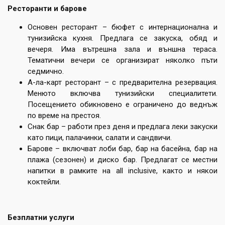
Ресторанти и барове
Основен ресторант – бюфет с интернационална и
тунизийска кухня. Предлага се закуска, обяд и
вечеря. Има вътрешна зала и външна тераса.
Тематични вечери се организират няколко пъти
седмично.
А-ла-карт ресторант – с предварителна резервация.
Менюто включва тунизийски специалитети.
Посещението обикновено е ограничено до веднъж
по време на престоя.
Снак бар – работи през деня и предлага леки закуски
като пици, палачинки, салати и сандвичи.
Барове – включват лоби бар, бар на басейна, бар на
плажа (сезонен) и диско бар. Предлагат се местни
напитки в рамките на all inclusive, както и някои
коктейли.
Безплатни услуги