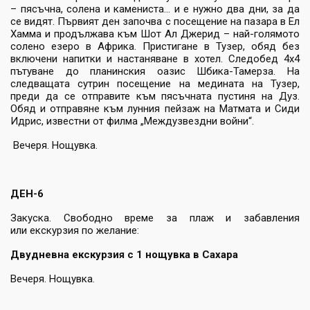
– пясъчна, солена и камениста... и е нужно два дни, за да
се видят. Първият ден започва с посещение на пазара в Ел
Хамма и продължава към Шот Ал Джерид – най-голямото
солено езеро в Африка. Пристигане в Тузер, обяд без
включени напитки и настаняване в хотел. Следобед 4х4
пътуване до планинския оазис Шбика-Тамерза. На
следващата сутрин посещение на медината на Тузер,
преди да се отправите към пясъчната пустиня на Дуз.
Обяд и отправяне към лунния пейзаж на Матмата и Сиди
Идрис, известни от филма „Междузвездни войни“.
Вечеря. Нощувка.
ДЕН-6
Закуска. Свободно време за плаж и забавления
или екскурзия по желание:
Двудневна екскурзия с 1 нощувка в Сахара
Вечеря. Нощувка.