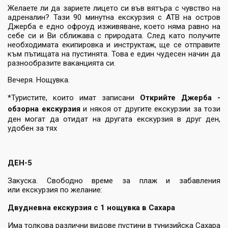
Желаете ли да зариете лицето си във вятъра с чувство на
адреналин? Тази 90 минутна екскурзия с АТВ на остров
Джерба е едно офроуд изживяване, което няма равно на
себе си и Ви сближава с природата. След като получите
необходимата екипировка и инструктаж, ще се отправите
към пътищата на пустинята. Това е един чудесен начин да
разнообразите ваканцията си.
Вечеря. Нощувка.
*Туристите, които имат записани
Открийте Джерба -
обзорна екскурзия
и някоя от другите екскурзии за този
ден могат да отидат на другата екскурзия в друг ден,
удобен за тях
ДЕН-5
Закуска. Свободно време за плаж и забавления
или екскурзия по желание:
Двудневна екскурзия с 1 нощувка в Сахара
Има толкова различни видове пустини в тунизийска Сахара