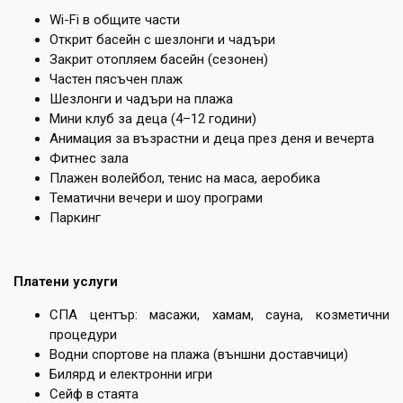
Wi-Fi в общите части
Открит басейн с шезлонги и чадъри
Закрит отопляем басейн (сезонен)
Частен пясъчен плаж
Шезлонги и чадъри на плажа
Мини клуб за деца (4–12 години)
Анимация за възрастни и деца през деня и вечерта
Фитнес зала
Плажен волейбол, тенис на маса, аеробика
Тематични вечери и шоу програми
Паркинг
Платени услуги
СПА център: масажи, хамам, сауна, козметични
процедури
Водни спортове на плажа (външни доставчици)
Билярд и електронни игри
Сейф в стаята