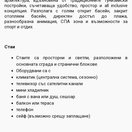
архитектура, вдъхновена от традиционните тунизийски
постройки, съчетаваща удобство, простор и all inclusive
концепция. Разполага с голям открит басейн, закрит
отопляем басейн, директен достъп до плажа,
разнообразна анимация, СПА зона и възможности за
спорт и отдих.
Стаи
Стаите са просторни и светли, разположени в
основната сграда и странични блокове.
Оборудвани са с
климатик (централна система, сезонно)
телевизор със сателитни канали
мини хладилник
баня с вана или душ, сешоар
балкон или тераса
телефон
сейф (възможно срещу заплащане)