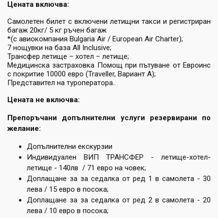
Цената включва:
Самолетен билет с включени летищни такси и регистриран
багаж 20кг/ 5 кг ръчен багаж
*(с авиокомпания Bulgaria Air / European Air Charter);
7 нощувки на база All Inclusive;
Трансфер летище – хотел – летище;
Медицинска застраховка Помощ при пътуване от Евроинс
с покритие 10000 евро (Traveller, Вариант А);
Представител на туроператора..
Цената не включва:
Препоръчани допълнителни услуги резервирани по
желание:
Допълнителни екскурзии
Индивидуален ВИП ТРАНСФЕР - летище-хотел-
летище - 140лв / 71 евро на човек;
Доплащане за за седалка от ред 1 в самолета - 30
лева / 15 евро в посока;
Доплащане за за седалка от ред 2 в самолета - 20
лева / 10 евро в посока;