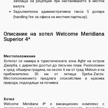
заплаща на рецепция при настаняването в местна
валута.
Задължителна административна такса 5 долара
(handling fee за офиса на местния партньор).
Описание на хотел Welcome Meridiana
Superior 4*
Местоположение
Хотелът се намира в туристическата зона Aghir на остров
Джерба, с директен достъп до пясъчен плаж. Разположен
е сред обширна градина, на около 6 км от град Midoun и на
приблизително 30 км от летище Djerba-Zarzis.
Местоположението предлага спокойствие и красива
природа, подходящи за почивка.
Хотел
Welcome Meridiana 4* е ваканционен комплекс с