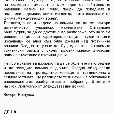
южен Тунис за един ден. Ще се отправите към хълмовете
на селището Тамазрет и към един от най-големите
равнинни оазиси на Тунис, преди да попаднете в
подземните домове, които изглеждат като излезнали от
филма „Междузвездни войни“.
Предвижда се и яздене на камили, за да се осигури
автентичното тунизийско изживяване. Отпътуване
рано сутрин, за да се достигне до разположеното на хълм
селище на Тамазрет, характерно с къщите с тухли от кал и
изкачващи се алеи към бяла джамия над пустинните
равнини. Следва пътуване до Дуз, един от най-големите
тунизийски оазиси с около половин милион финикови
палми в съчетание с пясъчни дюни...
Не пропускайте възможността да се облечете като бедуин
и да пояздите камила в дюните. Следва обяд преди
посещение на троглодитно жилище в традиционното
селище Матмата. Ще разгледате този начин на обитаване и
заселяване и ще разберете защо е избрано да бъде дом
на Люк Скайуокър от „Междузвездни войни“...
Вечеря. Нощувка.
ДЕН-8