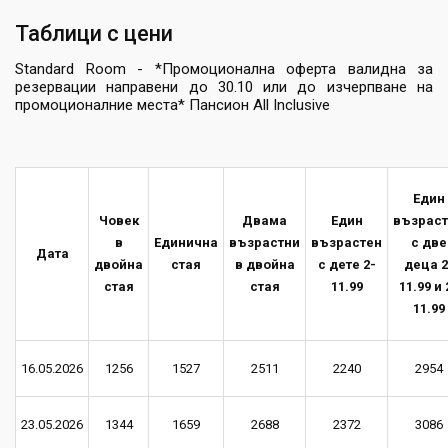
Таблици с цени
Standard Room - *Промоционална оферта валидна за
резервации направени до 30.10 или до изчерпване на
промоционалние места* Пансион All Inclusive
Един
Човек
Двама
Един
възрас
в
Единична
възрастни
възрастен
с две
Дата
двойна
стая
в двойна
с дете 2-
деца 2
стая
стая
11.99
11.99 и 
11.99
16.05.2026
1256
1527
2511
2240
2954
23.05.2026
1344
1659
2688
2372
3086