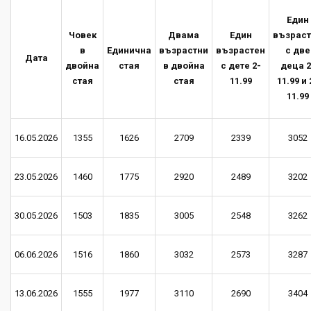
Един
Човек
Двама
Един
възрас
в
Единична
възрастни
възрастен
с две
Дата
двойна
стая
в двойна
с дете 2-
деца 2
стая
стая
11.99
11.99 и 
11.99
16.05.2026
1355
1626
2709
2339
3052
23.05.2026
1460
1775
2920
2489
3202
30.05.2026
1503
1835
3005
2548
3262
06.06.2026
1516
1860
3032
2573
3287
13.06.2026
1555
1977
3110
2690
3404