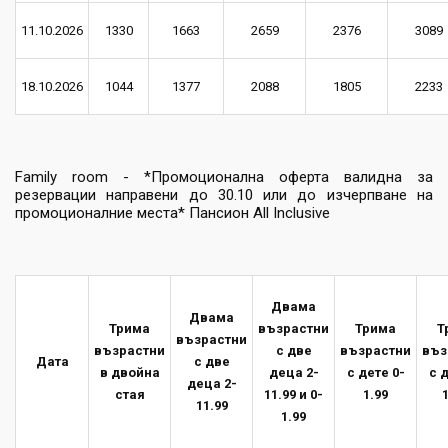
11.10.2026
1330
1663
2659
2376
3089
18.10.2026
1044
1377
2088
1805
2233
Family room - *Промоционална оферта валидна за
резервации направени до 30.10 или до изчерпване на
промоционалние места* Пансион All Inclusive
Двама
Двама
Трима
възрастни
Трима
Т
възрастни
възрастни
с две
възрастни
въз
Дата
с две
в двойна
деца 2-
с дете 0-
с д
деца 2-
стая
11.99 и 0-
1.99
1
11.99
1.99