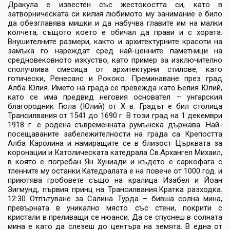
Дракула е известен със жестокостта си, като в
затворническата си килия любимото му занимание е било
да обезглавява мишки и да набучва главите им на малки
колчета, същото което е обичал да прави и с хората.
Внушителните размери, както и архитектурните красоти на
замъка го нареждат сред най-ценните паметници на
средновековното изкуство, като пример за изключително
сполучлива смесица от архитектурни стилове, като
готически, Ренесанс и Рококо. Преминаване през град
Алба Юлия. Името на града се превежда като Белия Юлий,
като се има предвид неговия основател – унгарския
благородник Гюла (Юлий) от Х в. Градът е бил столица
Трансилвания от 1541 до 1690 г. В този град на 1 декември
1918 г. е родена съвременната румънска държава. Най-
посещаваните забележителности на града са Крепостта
Алба Каролина и намиращите се в близост Църквата за
коронации и Католическата катедрала Св.Архангел Михаил,
в която е погребан Ян Хуниади и където е саркофага с
тленните му останки.Катедралата е на повече от 1000 год. и
приютява гробовете също на кралица Изабел и Йоан
Зигмунд, първия принц на Трансилвания.Кратка разходка.
12:30 Отпътуване за Салина Турда – бивша солна мина,
превърната в уникално място със стени, покрити с
кристали в преливащи се нюанси. Да се спуснеш в солната
мина е като да слезеш до центъра на земята. В една от