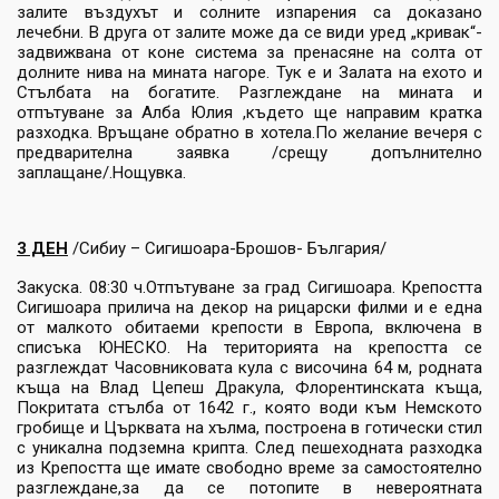
залите въздухът и солните изпарения са доказано
лечебни. В друга от залите може да се види уред „кривак“-
задвижвана от коне система за пренасяне на солта от
долните нива на мината нагоре. Тук е и Залата на ехото и
Стълбата на богатите. Разглеждане на мината и
отпътуване за Алба Юлия ,където ще направим кратка
разходка. Връщане обратно в хотела.По желание вечеря с
предварителна заявка /срещу допълнително
заплащане/.Нощувка.
3 ДЕН
/Сибиу – Сигишоара-Брошов- България/
Закуска. 08:30 ч.Отпътуване за град Сигишоара. Крепостта
Сигишоара прилича на декор на рицарски филми и е една
от малкото обитаеми крепости в Европа, включена в
списъка ЮНЕСКО. На територията на крепостта се
разглеждат Часовниковата кула с височина 64 м, родната
къща на Влад Цепеш Дракула, Флорентинската къща,
Покритата стълба от 1642 г., която води към Немското
гробище и Църквата на хълма, построена в готически стил
с уникална подземна крипта. След пешеходната разходка
из Крепостта ще имате свободно време за самостоятелно
разглеждане,за да се потопите в невероятната