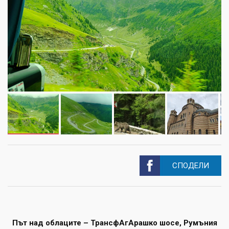
СПОДЕЛИ
Път над облаците – ТрансфАгАрашко шосе, Румъния