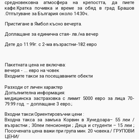
средновековна атмосфера на крепостта, да пиете
кафе.Кратка почивка и време за обяд в град Брашов
.Отпътуване за България около 14:30ч..
Пристигане в Ямбол късно вечерта.
Доплащане за единична стая- лв./на вечер
Дете до 11.99г. с 2-мa възрастни-182 евро
Пакетната цена не включва:
вечеря - .... евро на човек
Входните такси за посещаваните обекти
Разходи от личен характер
Допълнителна информация:
медицинска застраховка с лимит 5000 евро за лица 70-
79.99 год. – доплащане 3 евро.;
Входни такси.Ориентировъчни цени :
Входна такса за замъка Корвин в Хунедоара– 55 леи /
възрастни ; 30леи пенсионери ; Деца и студенти – 15 леи ;
Посочената цена важи при група мин. 20 човека./ ГРУПОВИ
ЦЕНИ/