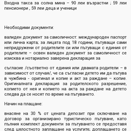
Входна такса за солна мина – 90 леи възрастни ; 59 леи
пенсионери , 59 леи деца и ученици
Необходими документи:
валиден документ за самоличност: международен паспорт
или лична карта; за лицата под 18 години, пътуващи сами
непридружени от родителите си или пътуващи с единия от
родителите – освен валиден документ за самоличност се
изисква и нотариално заверена декларация за
съгласие /съответно от единия или двамата родители – в
зависимост от случая/, че са съгласни детето им да пътува
в чужбина - оригинал и копие и акт за раждане – копие.
Оригиналната декларация за родителското разрешение,
копието от нея и копието на акта за раждане на детето
следва да се носят по време на пътуването.
Начин на плащане:
внасяне на 30 % от цената депозит при сключване на
договор за организирано туристическо пътуване, като
пълния комплект документи за пътуването се предоставя
след цялостното заплащане на услугите; доплащането се