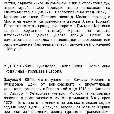
хартия, първата книга на румънски език е отпечатана тук,
първи музей, първи зоопарк, първо използване на
електричество в Румъния. . Разглеждане на град Сибиу –
Крепостните стени, Големия площад, Малкия площад с
Моста на лъжите, Католическата църква „Света Троица”,
Протестантската църква, най-старата в Румъния Картинна
галерия Брукентал (отвън), Кулата на съвета,
Католическата църква „Света Троица“. Време за
самостоятелна разходка по площадките, фотосесия или
разглеждане на Картинната галерия Брукентал (по желане)
. Нощувка.
2 ДЕН/
Сибиу - Хунедоара – Алба Юлия – Солна мина
Турда / най – голямата в Европа/
Закуска.В 08:15 ч.отпътуване за Замъка Корвин в
Хунедоара. Един от най-красивите и впечатляващи
дворцови комплекси в Европа, който до 1918 г. е бил част
от Австро – Унгарската империя. Историята на замъка
започва с построяването му от фамилията Анжу през
1320г. По късно в тъмниците на замъка е лежал седем
години Влад Цепеш Дракула, заловен от Матиас Корвин
при опит за нападение срещу турците в Трансилвания.