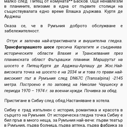
малко след Питещ от комуната** Басков. Още ненавлезли
в планините, влизаме в една от първите столици на
съществувалата едно време Влашка държава. Куртя де
Арджеш
Оказа се, че в Румъния доброто обслужване е
забележителност.
Оттук и започва най-атрактивната и внушителна гледка.
Трансфагарашкото шосе
пресича
Карпатите
и съединява
историческите области
Влахия
и
Трансилвания
през
планинската област
Фъгърашки планини
. Маршрутът на
шосето е
Питещ
-
Куртя де Арджеш
-
Арпашу де Жос
.Най-
високата точка на шосето е на 2034 м и това го прави най-
високият път в Румъния след DN67C (Transalpina) -2145
метра. Построено е по заповед на
Николае Чаушеску
в
периода
1970
–
1974
г. за военни нужди. Почивка за обяд.
Пристигане в Сибиу след обяд.Настаняване в хотела.
Сибиу е град изпълнен с история, романтика и красота в
сърцето на Румъния. От историческа гледна точка Сибиу е
бил пръв в много неща, за Румъния най-вече: първи театър
в Румъния, първа болница, първа аптека, първа фабрика за