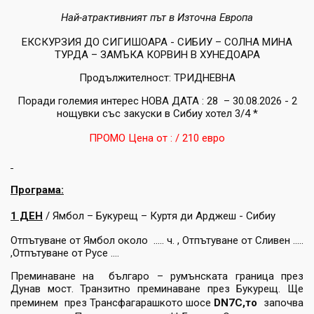
Най
-
атрактивният
път
в
Източна
Европа
ЕКСКУРЗИЯ ДО СИГИШОАРА - СИБИУ – СОЛНА МИНА
ТУРДА – ЗАМЪКА КОРВИН В ХУНЕДОАРА
Продължителност: ТРИДНЕВНА
Поради големия интерес НОВА ДАТА : 28 – 30.08.2026 - 2
нощувки със закуски в Сибиу хотел 3/4 *
ПРОМО Цена от : / 210 евро
Програма:
1 ДЕН
/ Ямбол – Букурещ – Куртя ди Арджеш - Сибиу
Отпътуване от Ямбол около ..... ч. , Отпътуване от Сливен .....
,Отпътуване от Русе ....
Преминаване на българо – румънската граница през
Дунав мост. Транзитно преминаване през Букурещ. Ще
преминем през Трансфагарашкото шосе
DN7C,то
започва