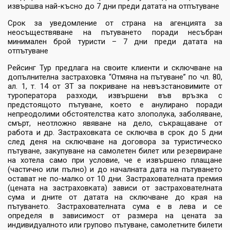
извършва най-късно до 7 дни преди датата на отпътуване
Срок за уведомление от страна на агенцията за
неосъществяване на пътуването поради несъбран
минимален брой туристи – 7 дни преди датата на
отпътуване
Рейсинг Тур предлага на своите клиенти и сключване на
допълнителна застраховка “Отмяна на пътуване” по чл. 80,
ал. 1, т. 14 от ЗТ за покриване на невъзстановимите от
туроператора разходи, извършени във връзка с
предстоящото пътуване, което е анулирано поради
непреодолими обстоятелства като злополука, заболяване,
смърт, неотложно явяване на дело, съкращаване от
работа и др. Застраховката се сключва в срок до 5 дни
след деня на сключване на договора за туристическо
пътуване, закупуване на самолетен билет или резервиране
на хотела само при условие, че е извършено плащане
(частично или пълно) и до началната дата на пътуването
остават не по-малко от 10 дни. Застрахователната премия
(цената на застраховката) зависи от застрахователната
сума и дните от датата на сключване до края на
пътуването. Застрахователната сума е в лева и се
определя в зависимост от размера на цената за
индивидуалното или групово пътуване, самолетните билети